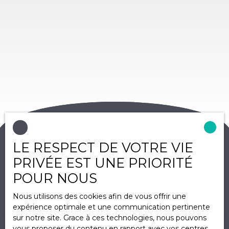
LE RESPECT DE VOTRE VIE
PRIVÉE EST UNE PRIORITÉ
Trier par
POUR NOUS
Créer une alerte
Pertinence
Nous utilisons des cookies afin de vous offrir une
expérience optimale et une communication pertinente
sur notre site. Grace à ces technologies, nous pouvons
vous proposer du contenu en rapport avec vos centres