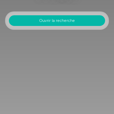
Ouvrir la recherche
Type d'offre
Location
Type de bien
Immobilier Pro
Localisation
Strasbourg (67000)
Loyer max (€/mois)
Surface min (m²)
Rechercher