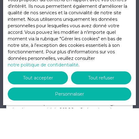
d'intérêt. Ils nous permettent également d'améliorer la
qualité de nos services et la convivialité de notre site
internet. Nous utiliserons uniquement les données
personnelles pour lesquelles vous avez donné votre
accord. Vous pouvez les modifier à n'importe quel
moment via la rubrique ″Gérer les cookies″ en bas de
notre site, à l'exception des cookies essentiels à son
fonctionnement. Pour plus d'informations sur vos
2 400
données personnelles, veuillez consulter
€ /mois HC
notre politique de confidentialité
.
Tout accepter
Tout refuser
Local Commercial - Quartier des Halles
7
pièces
202
m²
Strasbourg 67000
Personnaliser
Situé dans le quartier des Halles à Strasbourg, ce
local commercial de 201,99 m2 réparti sur deux
niveaux convient parfaitement à une activité de
bureaux, profession libérale, cabinet médical ou
paramédical, ou toute autre activité de services. Au
rez-de-chaussée : un hall d'accueil, deux bureaux,